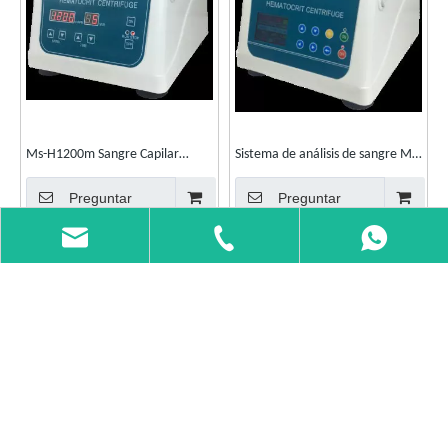
Ms-H1200m Sangre Capilar
Sistema de análisis de sangre MS-
Micro Hct Centrífuga de
H1200p Centrífuga de
Preguntar
Preguntar
hematocrito
microhematocrito de máquina
Hematocrito
CATEGORIA DE PRODUCTO
+86 139 13039913