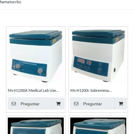
hematocrito
Ms-H1200A Medical Lab Use
Ms-H1200c Sobremesa
Benchtop High Speed ​​
Centrífuga de micro hematocrito
Preguntar
Preguntar
Hematocrit Centrifuge
de sangre médica de alta
velocidad