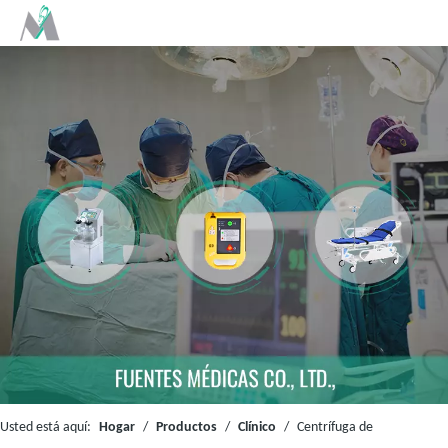
Usted está aquí:
Hogar
/
Productos
/
Clínico
/
Centrífuga de