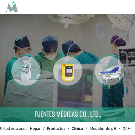
Usted está aquí:
Hogar
/
Productos
/
Clínico
/
Medidor de pH
/
(MS-